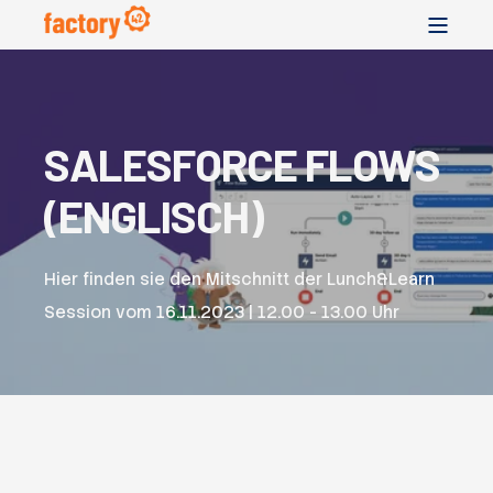
SALESFORCE FLOWS
(ENGLISCH)
Hier finden sie den Mitschnitt der Lunch&Learn
Session vom
16.11.2023 | 12.00 - 13.00 Uhr