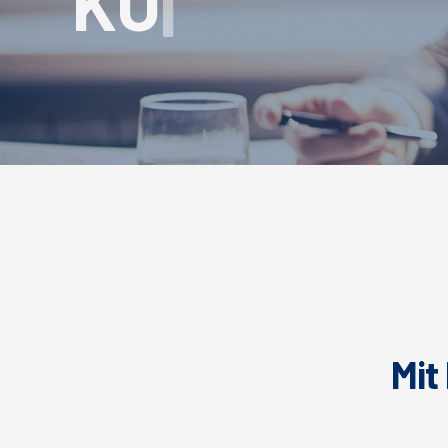
L
I
E
F
E
R
|
Mit