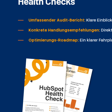
Health Checks
Umfassender Audit-Bericht:
Klare Einbli
Konkrete Handlungsempfehlungen:
Direk
Optimierungs-Roadmap:
Ein klarer Fahrpl