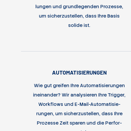
lungen und grund­legenden Prozesse,
um sicher­zu­stellen, dass Ihre Basis
solide ist.
AUTOMATISIERUNGEN
Wie gut greifen Ihre Auto­ma­ti­sie­rungen
in­ei­nan­der? Wir ana­ly­sie­ren Ihre Trigger,
Work­flows und E-Mail-Auto­ma­ti­sie­
rungen, um sicher­zu­stellen, dass Ihre
Pro­zesse Zeit sparen und die Per­for­