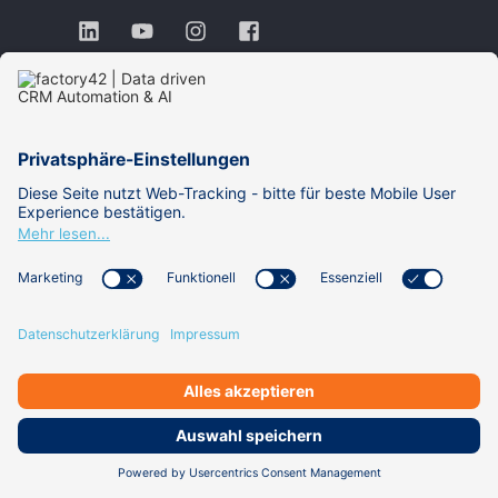
St.-Martin-Str. 106
81669 München
Tel. 089 / 878 0 676 - 0
Fax 089 / 878 0 676 - 99
info@factory42.com
LEISTUNGEN
PARTNER
REFERENZEN
ACADEMY