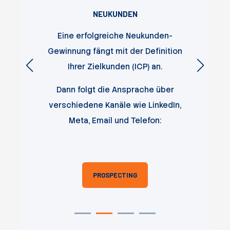
NEUKUNDEN
ubSpot
Eine erfolgreiche Neukunden-
Wie 
ht die
Gewinnung fängt mit der Definition
ri
Ihrer Zielkunden (ICP) an.
KI-
Dann folgt die Ansprache über
Hier e
eren
verschiedene Kanäle wie LinkedIn,
Link
Meta, Email und Telefon:
PROSPECTING