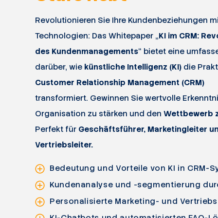
Revolutionieren Sie Ihre Kundenbeziehungen mit
Technologien: Das Whitepaper „
KI im CRM: Rev
des Kundenmanagements
“ bietet eine umfas
darüber, wie
künstliche Intelligenz (KI)
die Prakt
Customer Relationship Management (CRM)
transformiert. Gewinnen Sie wertvolle Erkenntni
Organisation zu stärken und den
Wettbewerb z
Perfekt für
Geschäftsführer, Marketingleiter u
Vertriebsleiter.
Bedeutung und Vorteile von KI in CRM-
Kundenanalyse und -segmentierung dur
Personalisierte Marketing- und Vertrieb
KI-Chatbots und automatisierten FAQ-L