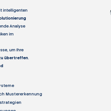
 intelligenten
olutionierung
sende Analyse
iken im
sse, um Ihre
u übertreffen
.
nd
Systeme
ch Mustererkennung
sstrategien
ösungen