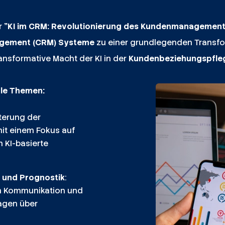
r
"KI im CRM: Revolutionierung des Kundenmanagement
agement (CRM) Systeme
zu einer grundlegenden Transf
ransformative Macht der KI in der
Kundenbeziehungspfle
ale Themen:
uterung der
it einem Fokus auf
 KI-basierte
g und Prognostik
:
on Kommunikation und
agen über