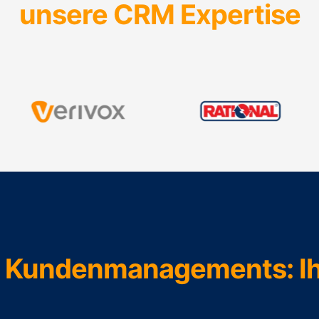
unsere CRM Expertise
s Kundenmanagements: Ih